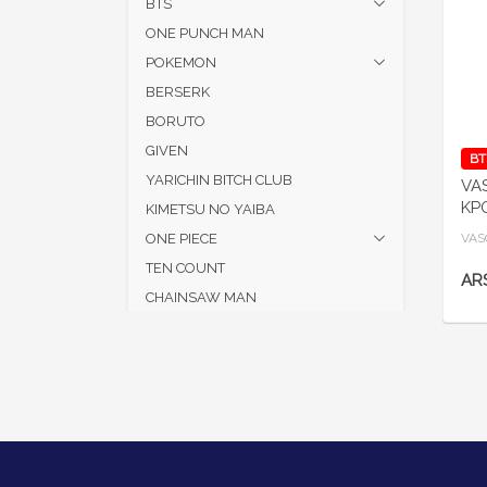
BTS
ONE PUNCH MAN
POKEMON
BERSERK
BORUTO
GIVEN
BT
YARICHIN BITCH CLUB
VA
KP
KIMETSU NO YAIBA
ONE PIECE
VAS
TEN COUNT
ARS
CHAINSAW MAN
HAIKYU
HANAKO KUN
ZOM 100
JUJUTSU KAISEN
BLUE LOCK
MASHLE