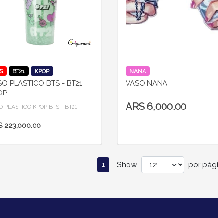
VIEW DETAILS
VIEW DETAILS
S
BT21
KPOP
NANA
SO PLASTICO BTS - BT21
VASO NANA
OP
ARS 6,000.00
O PLASTICO KPOP BTS - BT21
 223,000.00
Show
por pági
1