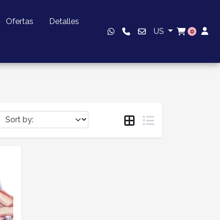
Ofertas
Detalles
US
0