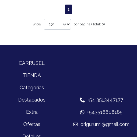
1
Show
por página (Total: 0)
CARRUSEL
TIENDA
Categorías
Destacados
+54 3513447177
Extra
+543516608185
Ofertas
origurumi@gmail.com
Detalles