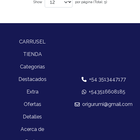
Show
por página (Total: 5)
CARRUSEL
TIENDA
Categorías
Destacados
+54 3513447177
Extra
+543516608185
Ofertas
origurumi@gmail.com
Detalles
Acerca de