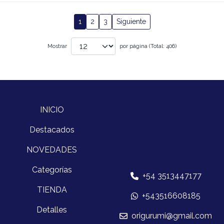
1
2
3
Siguiente
Mostrar
por página (Total: 406)
INICIO
Destacados
NOVEDADES
Categorías
+54 3513447177
TIENDA
+543516608185
Detalles
origurumi@gmail.com