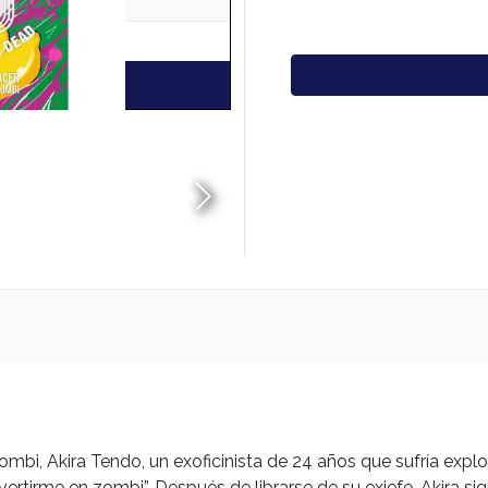
, Akira Tendo, un exoficinista de 24 años que sufría explota
ertirme en zombi”. Después de librarse de su exjefe, Akira s