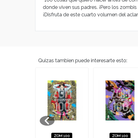
donde viven sus padres. ¡Pero los zombis e
¡Disfruta de este cuarto volumen del acl
Quizas tambien puede interesarte esto:
A DE LA
ZOM 100
ZOM 100