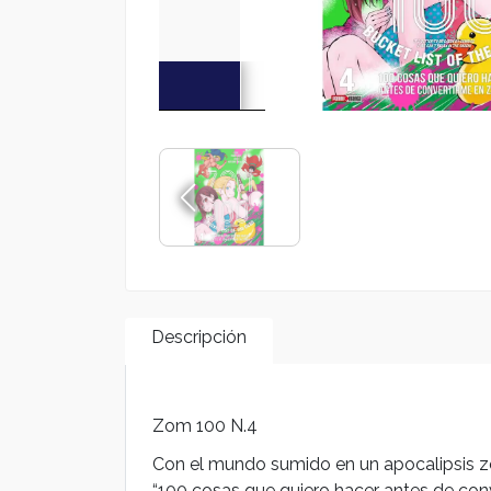
Descripción
Zom 100 N.4
Con el mundo sumido en un apocalipsis zombi
“100 cosas que quiero hacer antes de conv