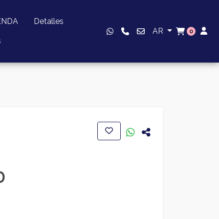
ENDA
Detalles
AR
0
s
0