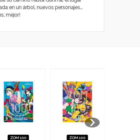
da en un árbol, nuevos personajes...
es, mejor!
ZOM 100
ZOM 100
ZOM 1