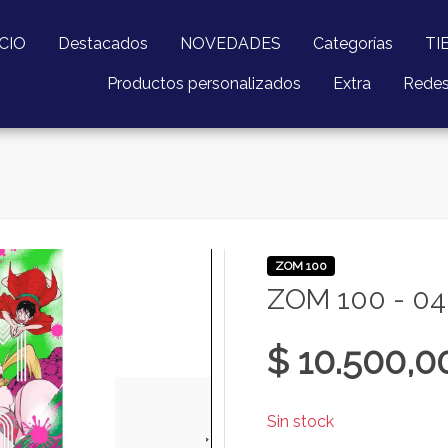
ICIO
Destacados
NOVEDADES
Categorías
TI
Productos personalizados
Extra
Rede
ZOM 100
ZOM 100 - 04
$ 10.500,0
Sin stock