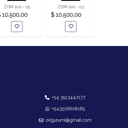
ZOM 100 - 05
ZOM 100 - 03
ZOM 100
 10.500,00
$ 10.500,00
$ 10.500
+54 3513447177
+543516608185
origurumi@gmail.com