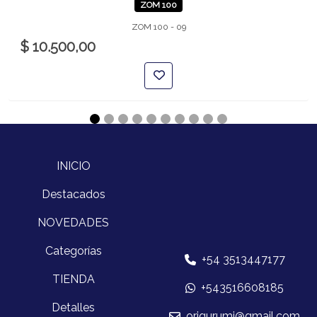
ZOM 100
ZOM 100 - 09
$ 10.500,00
INICIO
Destacados
NOVEDADES
Categorías
+54 3513447177
TIENDA
+543516608185
Detalles
origurumi@gmail.com