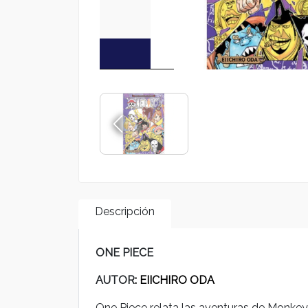
Descripción
ONE PIECE
AUTOR
: EIICHIRO ODA
One Piece relata las aventuras de Monkey D