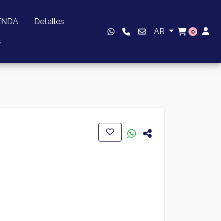
ENDA
Detalles
AR
0
s