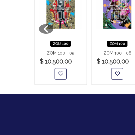
A DE LA
ZOM 100
ZOM 100
 YURAGI 24
ZOM 100 - 09
ZOM 100 - 08
00,00
$ 10.500,00
$ 10.500,00