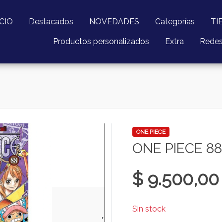
ICIO
Destacados
NOVEDADES
Categorías
TI
Productos personalizados
Extra
Rede
ONE PIECE
ONE PIECE 88
$ 9.500,00
Sin stock