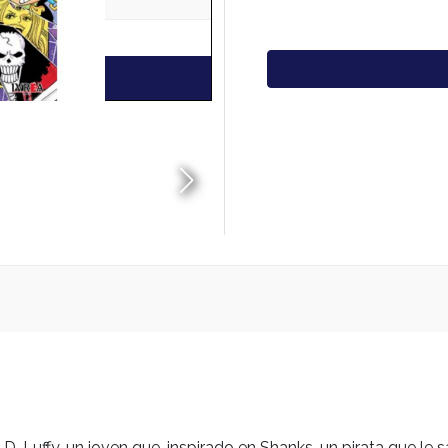
. Luffy, un joven que, inspirado en Shanks, un pirata que le s