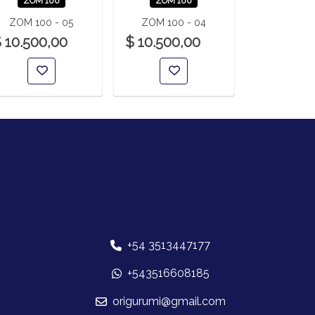
ZOM 100
ZOM 100
ZOM 1
ZOM 100 - 05
ZOM 100 - 04
ZOM 100
 10.500,00
$ 10.500,00
$ 10.500
+54 3513447177
+543516608185
origurumi@gmail.com