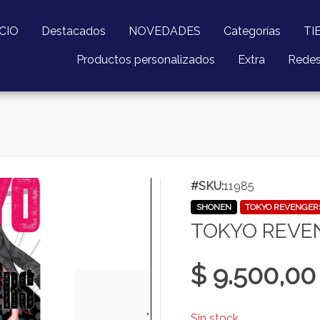
ICIO
Destacados
NOVEDADES
Categorías
TI
Productos personalizados
Extra
Rede
#SKU:
11985
SHONEN
TOKYO REVENGER
TOKYO REVE
$ 9.500,00
Sin stock