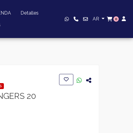
ENDA
Detalles
AR
0
s
S
NGERS 20