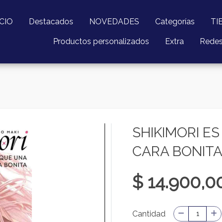
ICIO
Destacados
NOVEDADES
Categorías
TI
Productos personalizados
Extra
Rede
SHIKIMORI E
CARA BONITA
$ 14.900,0
Cantidad