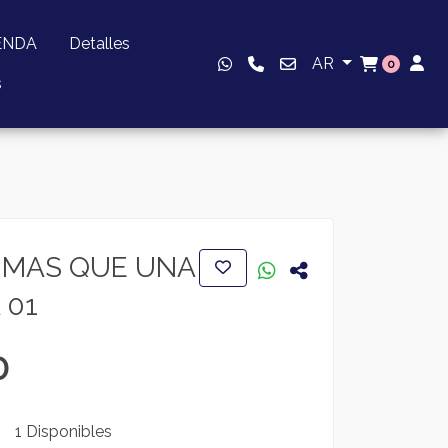
ENDA
Detalles
AR
0
s
S MAS QUE UNA
 01
0
1 Disponibles