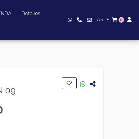
ENDA
Detalles
AR
0
s
N 09
0