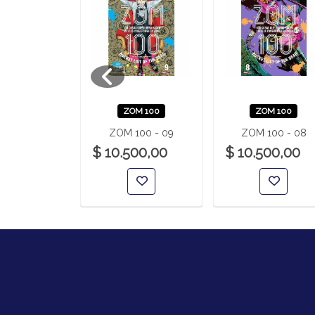
A DE LA
ZOM 100
ZOM 100
 YURAGI 24
ZOM 100 - 09
ZOM 100 - 08
00,00
$ 10.500,00
$ 10.500,00