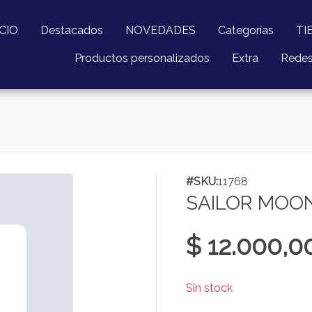
ICIO
Destacados
NOVEDADES
Categorías
TI
Productos personalizados
Extra
Rede
#SKU:
11768
SAILOR MOO
$ 12.000,0
Sin stock