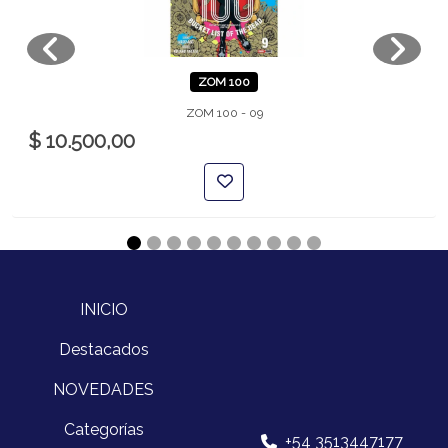
ZOM 100
ZOM 100 - 09
$ 10.500,00
INICIO
Destacados
NOVEDADES
Categorías
+54 3513447177