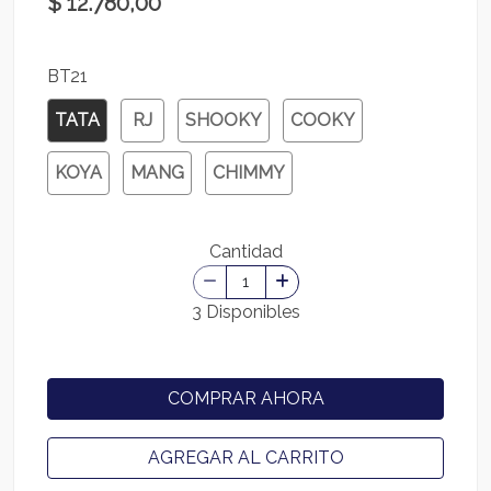
$ 12.780,00
BT21
TATA
RJ
SHOOKY
COOKY
KOYA
MANG
CHIMMY
Cantidad
3 Disponibles
COMPRAR AHORA
AGREGAR AL CARRITO