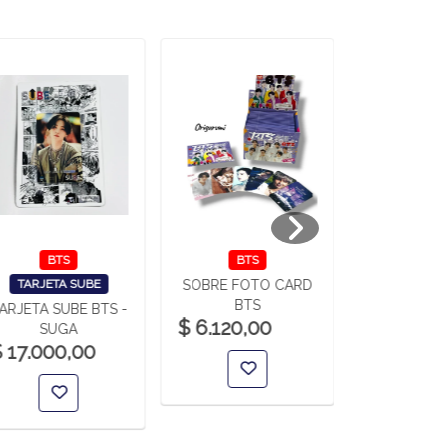
BTS
BTS
BTS
TARJETA SUBE
SOBRE FOTO CARD
REMERA
BTS
LETR
ARJETA SUBE BTS -
$ 6.120,00
$ 19.000
SUGA
 17.000,00