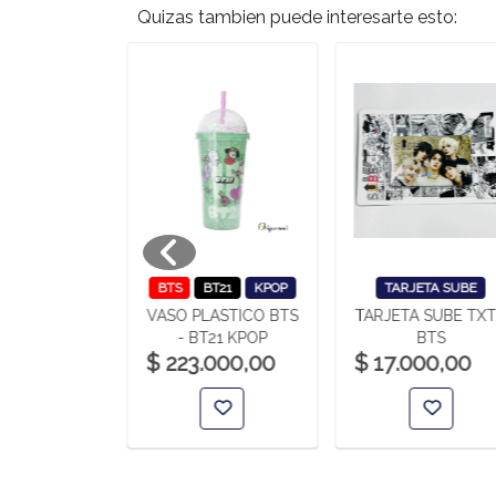
Quizas tambien puede interesarte esto:
BTS
BTS
BT21
KPOP
TARJETA SUBE
VASO PLASTICO BTS
TARJETA SUBE TXT
ERA BTS
- BT21 KPOP
BTS
000,00
$ 223.000,00
$ 17.000,00