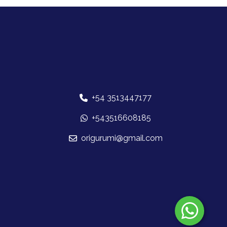
+54 3513447177
+543516608185
origurumi@gmail.com