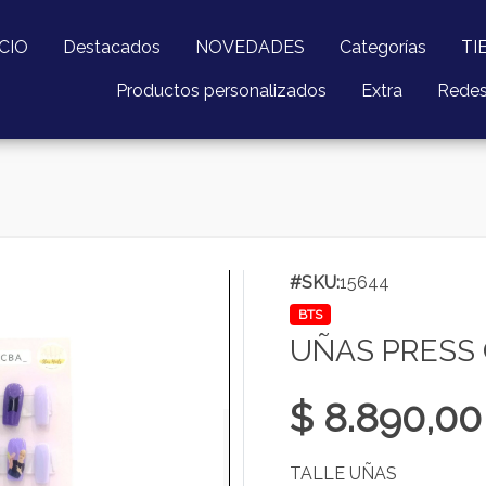
ICIO
Destacados
NOVEDADES
Categorías
TI
Productos personalizados
Extra
Rede
#SKU:
15644
BTS
UÑAS PRESS 
$ 8.890,00
TALLE UÑAS