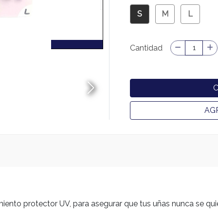
S
M
L
Cantidad
AG
miento protector UV, para asegurar que tus uñas nunca se qu