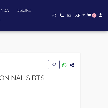
ENDA
Detalles
AR
0
s
ON NAILS BTS