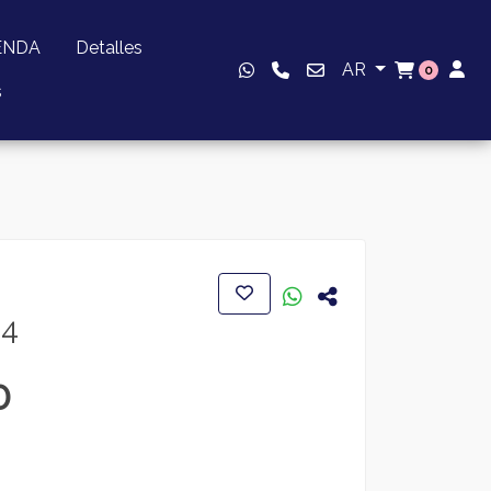
ENDA
Detalles
AR
0
s
04
0