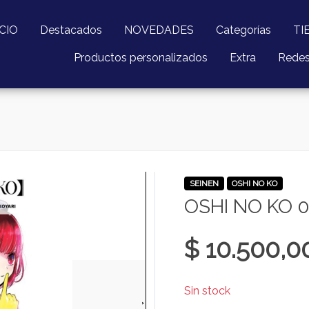
ICIO
Destacados
NOVEDADES
Categorías
TI
Productos personalizados
Extra
Rede
SEINEN
OSHI NO KO
OSHI NO KO 
$ 10.500,0
Sin stock