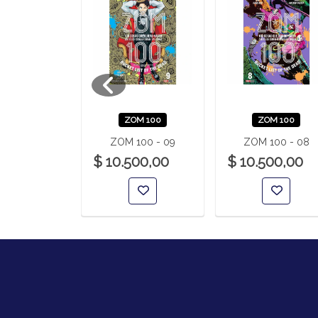
A DE LA
ZOM 100
ZOM 100
 YURAGI 24
ZOM 100 - 09
ZOM 100 - 08
00,00
$ 10.500,00
$ 10.500,00