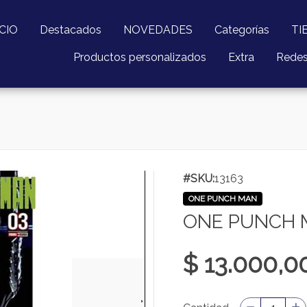
ICIO
Destacados
NOVEDADES
Categorías
TI
Productos personalizados
Extra
Rede
#SKU:
13163
ONE PUNCH MAN
ONE PUNCH 
$ 13.000,0