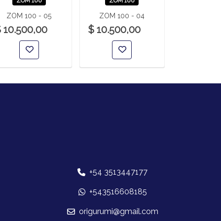
ZOM 100
ZOM 100
ZOM 1
ZOM 100 - 05
ZOM 100 - 04
ZOM 100
 10.500,00
$ 10.500,00
$ 10.500
+54 3513447177
+543516608185
origurumi@gmail.com