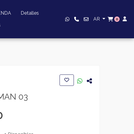
ENDA
Detalles
AR
0
s
MAN 03
0