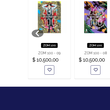
A DE LA
ZOM 100
ZOM 100
 YURAGI 24
ZOM 100 - 09
ZOM 100 - 08
00,00
$ 10.500,00
$ 10.500,00