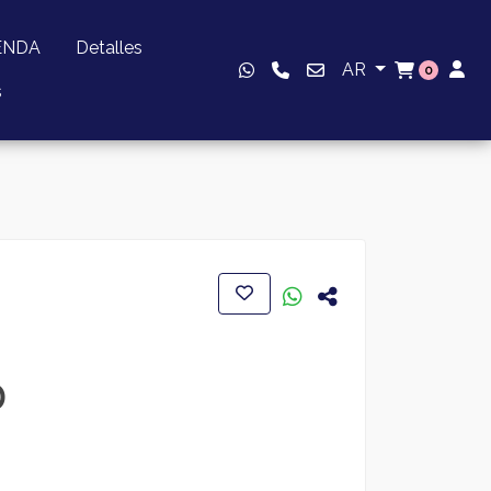
ENDA
Detalles
AR
0
s
0