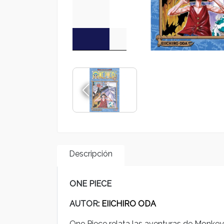
Descripción
ONE PIECE
AUTOR
: EIICHIRO ODA
One Piece relata las aventuras de Monkey D