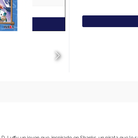
. Luffy, un joven que, inspirado en Shanks, un pirata que le s