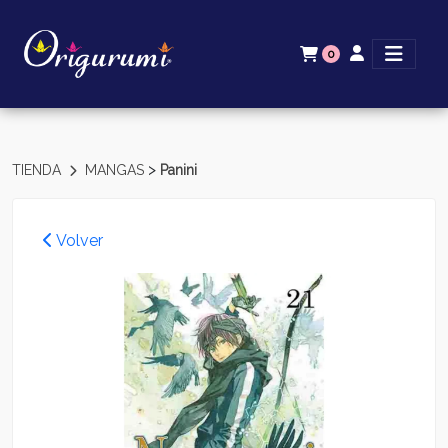
0
>
TIENDA
MANGAS
Panini
Volver