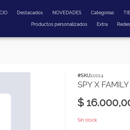
ICIO
Destacados
NOVEDADES
Categorías
TI
Productos personalizados
Extra
Rede
#SKU:
10014
SPY X FAMIL
$ 16.000,0
Sin stock