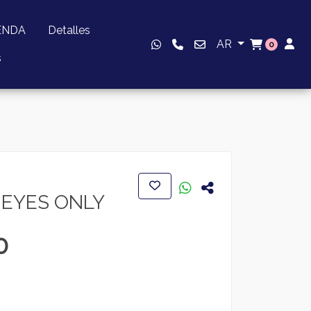
ENDA
Detalles
AR
0
s
Y EYES ONLY
0