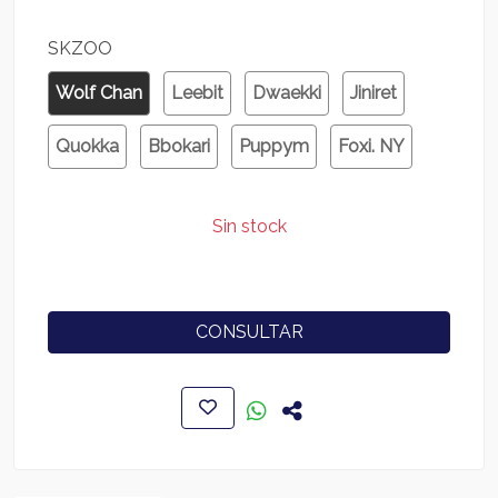
SKZOO
Wolf Chan
Leebit
Dwaekki
Jiniret
Quokka
Bbokari
Puppym
Foxi. NY
Sin stock
CONSULTAR