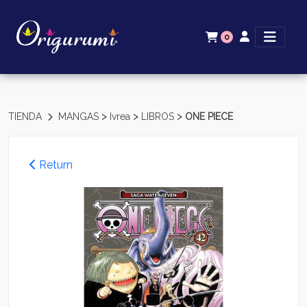
0
>
>
>
TIENDA
MANGAS
Ivrea
LIBROS
ONE PIECE
Return